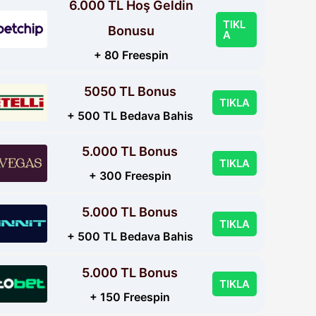
6.000 TL Hoş Geldin
TIKL
Bonusu
A
+ 80 Freespin
5050 TL Bonus
TIKLA
+ 500 TL Bedava Bahis
5.000 TL Bonus
TIKLA
+ 300 Freespin
5.000 TL Bonus
TIKLA
+ 500 TL Bedava Bahis
5.000 TL Bonus
TIKLA
+ 150 Freespin