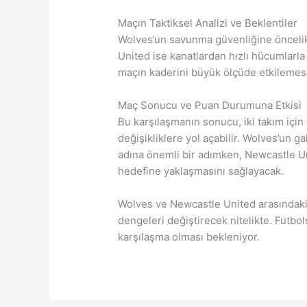
Maçın Taktiksel Analizi ve Beklentiler
Wolves’un savunma güvenliğine önceli
United ise kanatlardan hızlı hücumlarla e
maçın kaderini büyük ölçüde etkileme
Maç Sonucu ve Puan Durumuna Etkisi
Bu karşılaşmanın sonucu, iki takım içi
değişikliklere yol açabilir. Wolves’un ga
adına önemli bir adımken, Newcastle Unit
hedefine yaklaşmasını sağlayacak.
Wolves ve Newcastle United arasındaki
dengeleri değiştirecek nitelikte. Futbo
karşılaşma olması bekleniyor.