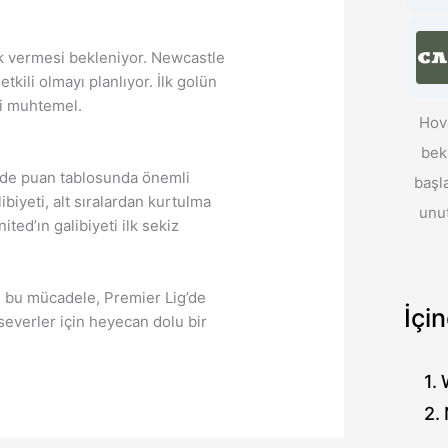
k vermesi bekleniyor. Newcastle
tkili olmayı planlıyor. İlk golün
si muhtemel.
Hova
bek
n de puan tablosunda önemli
başl
libiyeti, alt sıralardan kurtulma
unu
ed’ın galibiyeti ilk sekiz
 bu mücadele, Premier Lig’de
İçi
lseverler için heyecan dolu bir