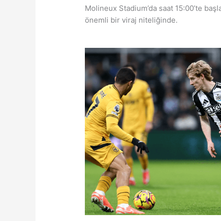
Molineux Stadium’da saat 15:00’te başla
önemli bir viraj niteliğinde.