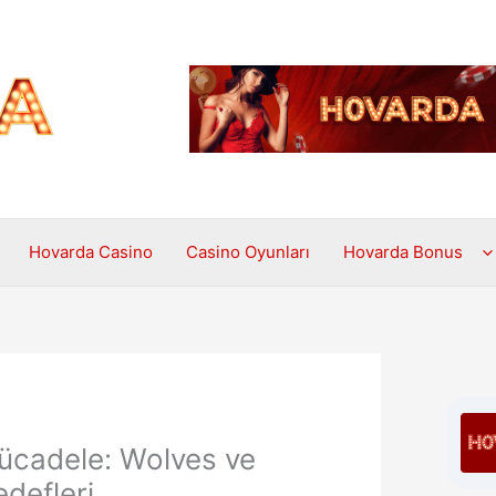
Hovarda Casino
Casino Oyunları
Hovarda Bonus
Mücadele: Wolves ve
defleri