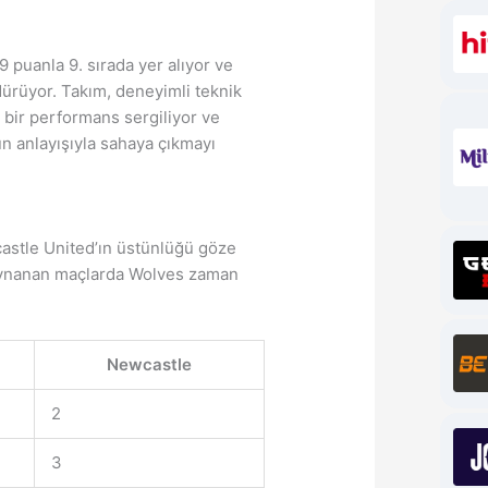
 puanla 9. sırada yer alıyor ve
dürüyor. Takım, deneyimli teknik
bir performans sergiliyor ve
n anlayışıyla sahaya çıkmayı
astle United’ın üstünlüğü göze
oynanan maçlarda Wolves zaman
Newcastle
2
3