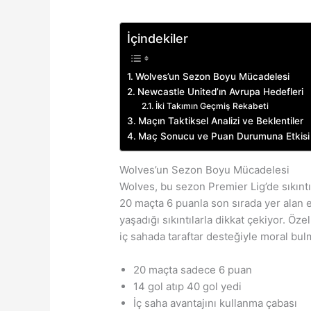
İçindekiler
Wolves’un Sezon Boyu Mücadelesi
Newcastle United’ın Avrupa Hedefleri
İki Takımın Geçmiş Rekabeti
Maçın Taktiksel Analizi ve Beklentiler
Maç Sonucu ve Puan Durumuna Etkisi
Wolves’un Sezon Boyu Mücadelesi
Wolves, bu sezon Premier Lig’de sıkınt
20 maçta 6 puanla son sırada yer alan
yaşadığı sıkıntılarla dikkat çekiyor. Öz
iç sahada taraftar desteğiyle moral bul
20 maçta sadece 6 puan
14 gol atıp 40 gol yedi
İç saha avantajını kullanma çabası