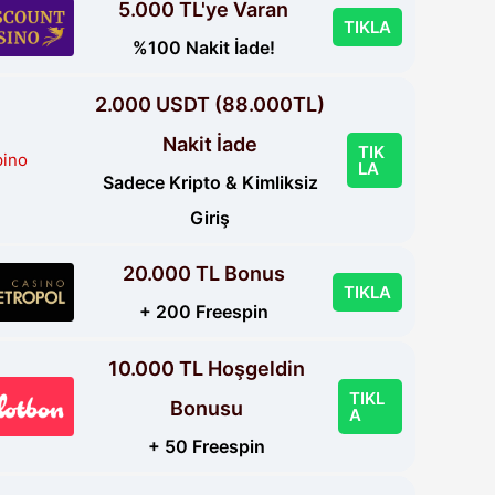
5.000 TL'ye Varan
TIKLA
%100 Nakit İade!
2.000 USDT (88.000TL)
Nakit İade
TIK
LA
Sadece Kripto & Kimliksiz
Giriş
20.000 TL Bonus
TIKLA
+ 200 Freespin
10.000 TL Hoşgeldin
TIKL
Bonusu
A
+ 50 Freespin