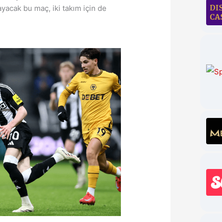
yacak bu maç, iki takım için de