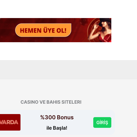
CASINO VE BAHIS SITELERI
%300 Bonus
GİRİŞ
ile Başla!