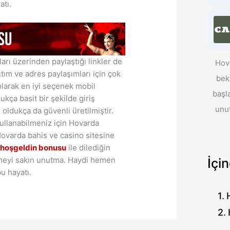
atı.
rı üzerinden paylaştığı linkler de
Hova
ıtım ve adres paylaşımları için çok
bek
i olarak en iyi seçenek mobil
başl
kça basit bir şekilde giriş
unu
oldukça da güvenli üretilmiştir.
ullanabilmeniz için Hovarda
. Hovarda bahis ve casino sitesine
hoşgeldin bonusu
ile dilediğin
meyi sakın unutma. Haydi hemen
İçi
u hayatı.