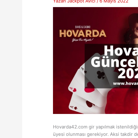
Yazan
Jackpot Avıcı
/
6 Mayıs 2022
Hovarda42.com gir yapılmak istenildiğin
üyesi olunması gerekiyor. Aksi takdir d