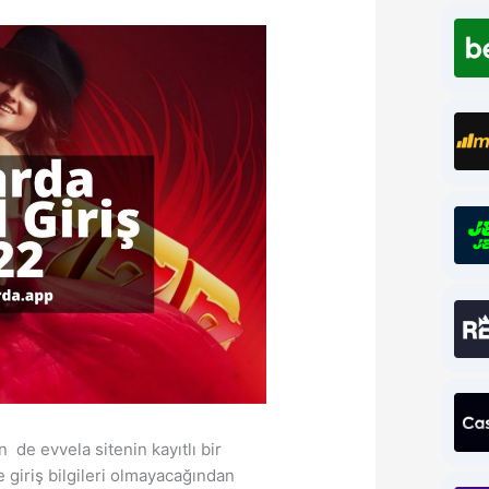
 de evvela sitenin kayıtlı bir
e giriş bilgileri olmayacağından