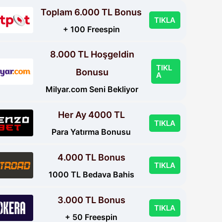
Toplam 6.000 TL Bonus
TIKLA
+ 100 Freespin
8.000 TL Hoşgeldin
TIKL
Bonusu
A
Milyar.com Seni Bekliyor
Her Ay 4000 TL
TIKLA
Para Yatırma Bonusu
4.000 TL Bonus
TIKLA
1000 TL Bedava Bahis
3.000 TL Bonus
TIKLA
+ 50 Freespin