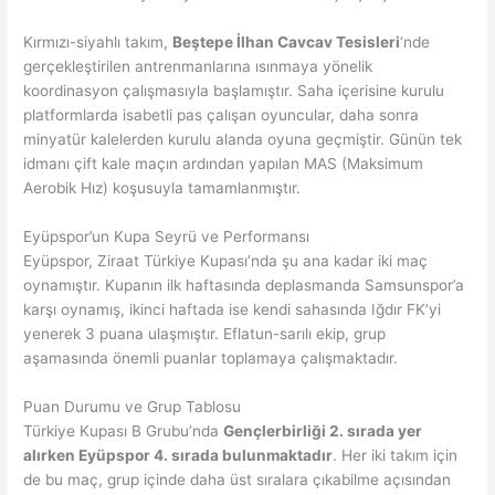
Kırmızı-siyahlı takım,
Beştepe İlhan Cavcav Tesisleri
‘nde
gerçekleştirilen antrenmanlarına ısınmaya yönelik
koordinasyon çalışmasıyla başlamıştır. Saha içerisine kurulu
platformlarda isabetli pas çalışan oyuncular, daha sonra
minyatür kalelerden kurulu alanda oyuna geçmiştir. Günün tek
idmanı çift kale maçın ardından yapılan MAS (Maksimum
Aerobik Hız) koşusuyla tamamlanmıştır.
Eyüpspor’un Kupa Seyrü ve Performansı
Eyüpspor, Ziraat Türkiye Kupası’nda şu ana kadar iki maç
oynamıştır. Kupanın ilk haftasında deplasmanda Samsunspor’a
karşı oynamış, ikinci haftada ise kendi sahasında Iğdır FK’yi
yenerek 3 puana ulaşmıştır. Eflatun-sarılı ekip, grup
aşamasında önemli puanlar toplamaya çalışmaktadır.
Puan Durumu ve Grup Tablosu
Türkiye Kupası B Grubu’nda
Gençlerbirliği 2. sırada yer
alırken Eyüpspor 4. sırada bulunmaktadır
. Her iki takım için
de bu maç, grup içinde daha üst sıralara çıkabilme açısından