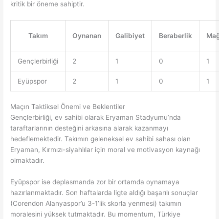
kritik bir öneme sahiptir.
Takım
Oynanan
Galibiyet
Beraberlik
Mağ
Gençlerbirliği
2
1
0
1
Eyüpspor
2
1
0
1
Maçın Taktiksel Önemi ve Beklentiler
Gençlerbirliği, ev sahibi olarak Eryaman Stadyumu’nda
taraftarlarının desteğini arkasına alarak kazanmayı
hedeflemektedir. Takımın geleneksel ev sahibi sahası olan
Eryaman, Kırmızı-siyahlılar için moral ve motivasyon kaynağı
olmaktadır.
Eyüpspor ise deplasmanda zor bir ortamda oynamaya
hazırlanmaktadır. Son haftalarda ligte aldığı başarılı sonuçlar
(Corendon Alanyaspor’u 3-1’lik skorla yenmesi) takımın
moralesini yüksek tutmaktadır. Bu momentum, Türkiye