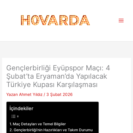
İçeriğe
atla
Gençlerbirliği Eyüpspor Maçı: 4
Şubat’ta Eryaman’da Yapılacak
Türkiye Kupası Karşılaşması
Yazan
Ahmet Yıldız
/
3 Şubat 2026
İçindekiler
Maç Detayları ve Temel Bilgiler
Gençlerbirliği’nin Hazırlıkları ve Takım Durumu