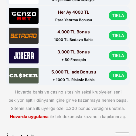
Her Ay 4000 TL
TIKLA
Para Yatırma Bonusu
4.000 TL Bonus
TIKLA
1000 TL Bedava Bahis
3.000 TL Bonus
TIKLA
+ 50 Freespin
5.000 TL İade Bonusu
TIKLA
+ 1000 TL Risksiz Bahis
Hovarda bahis ve casino sitesinin seksi krupiyeleri seni
bekliyor. Işıltılı dünyanın içine gir ve kazanmaya hemen başla.
Sitenin sana ilk üyeliğe özel %300 bonus verdiğini unutma.
Hovarda uygulama
ile tek dokunuşla kazancın kapılarını aç.
Toggle 