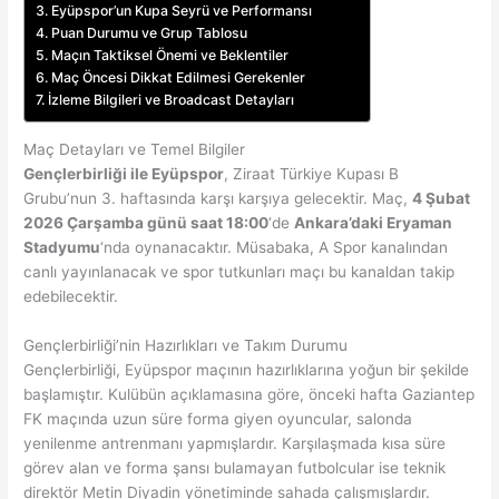
Eyüpspor’un Kupa Seyrü ve Performansı
Puan Durumu ve Grup Tablosu
Maçın Taktiksel Önemi ve Beklentiler
Maç Öncesi Dikkat Edilmesi Gerekenler
İzleme Bilgileri ve Broadcast Detayları
Maç Detayları ve Temel Bilgiler
Gençlerbirliği ile Eyüpspor
, Ziraat Türkiye Kupası B
Grubu’nun 3. haftasında karşı karşıya gelecektir. Maç,
4 Şubat
2026 Çarşamba günü saat 18:00
‘de
Ankara’daki Eryaman
Stadyumu
‘nda oynanacaktır. Müsabaka, A Spor kanalından
canlı yayınlanacak ve spor tutkunları maçı bu kanaldan takip
edebilecektir.
Gençlerbirliği’nin Hazırlıkları ve Takım Durumu
Gençlerbirliği, Eyüpspor maçının hazırlıklarına yoğun bir şekilde
başlamıştır. Kulübün açıklamasına göre, önceki hafta Gaziantep
FK maçında uzun süre forma giyen oyuncular, salonda
yenilenme antrenmanı yapmışlardır. Karşılaşmada kısa süre
görev alan ve forma şansı bulamayan futbolcular ise teknik
direktör Metin Diyadin yönetiminde sahada çalışmışlardır.